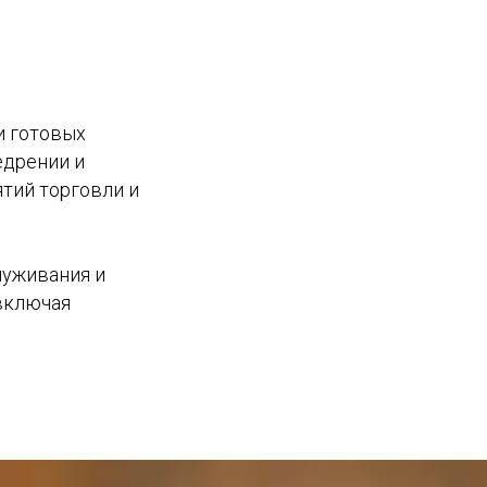
и готовых
едрении и
тий торговли и
луживания и
включая